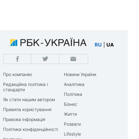
RU
|
UA
Про компанію
Новини України
Редакційна політика і
Аналітика
стандарти
Політика
Як стати нашим автором
Бізнес
Правила користування
Життя
Правова інформація
Розваги
Політика конфіденційності
Lifestyle