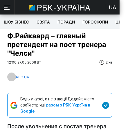
UA
ШОУ БІЗНЕС
СВЯТА
ПОРАДИ
ГОРОСКОПИ
ЦІКАВ
Ф.Райкаард – главный
претендент на пост тренера
"Челси"
12:00 27.05.2008 Вт
2 хв
RBC.UA
Будь у курсі, а не в шоці! Додай змісту
своїй стрічці
разом з РБК-Україна в
Google
После увольнения с постав тренера