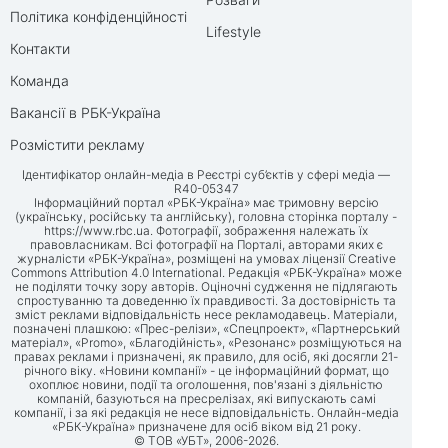
Політика конфіденційності
Lifestyle
Контакти
Команда
Вакансії в РБК-Україна
Розмістити рекламу
Ідентифікатор онлайн-медіа в Реєстрі суб’єктів у сфері медіа —
R40-05347
Інформаційний портал «РБК-Україна» має тримовну версію
(українську, російську та англійську), головна сторінка порталу -
https://www.rbc.ua
. Фотографії, зображення належать їх
правовласникам. Всі фотографії на Порталі, авторами яких є
журналісти «РБК-Україна», розміщені на умовах ліцензії Creative
Commons Attribution 4.0 International. Редакція «РБК-Україна» може
не поділяти точку зору авторів. Оціночні судження не підлягають
спростуванню та доведенню їх правдивості. За достовірність та
зміст реклами відповідальність несе рекламодавець. Матеріали,
позначені плашкою: «Прес-релізи», «Спецпроект», «Партнерський
матеріал», «Promo», «Благодійність», «Резонанс» розміщуються на
правах реклами і призначені, як правило, для осіб, які досягли 21-
річного віку. «Новини компанії» - це інформаційний формат, що
охоплює новини, події та оголошення, пов'язані з діяльністю
компаній, базуються на пресрелізах, які випускають самі
компанії, і за які редакція не несе відповідальність. Онлайн-медіа
«РБК-Україна» призначене для осіб віком від 21 року.
© ТОВ «УБТ», 2006-2026.