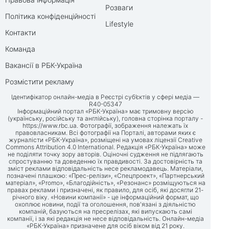
Розваги
Політика конфіденційності
Lifestyle
Контакти
Команда
Вакансії в РБК-Україна
Розмістити рекламу
Ідентифікатор онлайн-медіа в Реєстрі суб’єктів у сфері медіа —
R40-05347
Інформаційний портал «РБК-Україна» має тримовну версію
(українську, російську та англійську), головна сторінка порталу -
https://www.rbc.ua
. Фотографії, зображення належать їх
правовласникам. Всі фотографії на Порталі, авторами яких є
журналісти «РБК-Україна», розміщені на умовах ліцензії Creative
Commons Attribution 4.0 International. Редакція «РБК-Україна» може
не поділяти точку зору авторів. Оціночні судження не підлягають
спростуванню та доведенню їх правдивості. За достовірність та
зміст реклами відповідальність несе рекламодавець. Матеріали,
позначені плашкою: «Прес-релізи», «Спецпроект», «Партнерський
матеріал», «Promo», «Благодійність», «Резонанс» розміщуються на
правах реклами і призначені, як правило, для осіб, які досягли 21-
річного віку. «Новини компанії» - це інформаційний формат, що
охоплює новини, події та оголошення, пов'язані з діяльністю
компаній, базуються на пресрелізах, які випускають самі
компанії, і за які редакція не несе відповідальність. Онлайн-медіа
«РБК-Україна» призначене для осіб віком від 21 року.