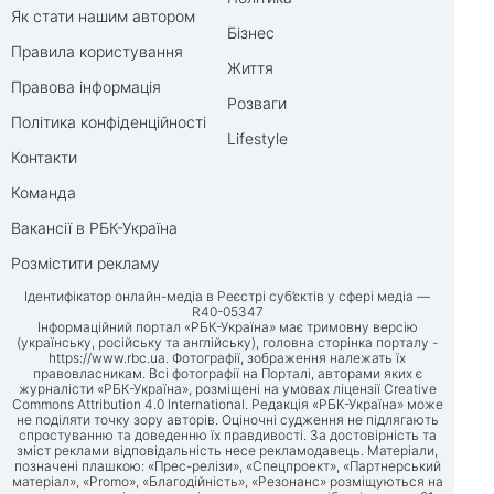
Як стати нашим автором
Бізнес
Правила користування
Життя
Правова інформація
Розваги
Політика конфіденційності
Lifestyle
Контакти
Команда
Вакансії в РБК-Україна
Розмістити рекламу
Ідентифікатор онлайн-медіа в Реєстрі суб’єктів у сфері медіа —
R40-05347
Інформаційний портал «РБК-Україна» має тримовну версію
(українську, російську та англійську), головна сторінка порталу -
https://www.rbc.ua
. Фотографії, зображення належать їх
правовласникам. Всі фотографії на Порталі, авторами яких є
журналісти «РБК-Україна», розміщені на умовах ліцензії Creative
Commons Attribution 4.0 International. Редакція «РБК-Україна» може
не поділяти точку зору авторів. Оціночні судження не підлягають
спростуванню та доведенню їх правдивості. За достовірність та
зміст реклами відповідальність несе рекламодавець. Матеріали,
позначені плашкою: «Прес-релізи», «Спецпроект», «Партнерський
матеріал», «Promo», «Благодійність», «Резонанс» розміщуються на