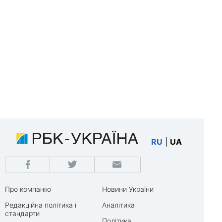
RU
|
UA
Про компанію
Новини України
Редакційна політика і
Аналітика
стандарти
Політика