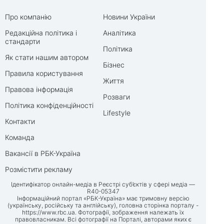
Про компанію
Новини України
Редакційна політика і
Аналітика
стандарти
Політика
Як стати нашим автором
Бізнес
Правила користування
Життя
Правова інформація
Розваги
Політика конфіденційності
Lifestyle
Контакти
Команда
Вакансії в РБК-Україна
Розмістити рекламу
Ідентифікатор онлайн-медіа в Реєстрі суб’єктів у сфері медіа —
R40-05347
Інформаційний портал «РБК-Україна» має тримовну версію
(українську, російську та англійську), головна сторінка порталу -
https://www.rbc.ua
. Фотографії, зображення належать їх
правовласникам. Всі фотографії на Порталі, авторами яких є