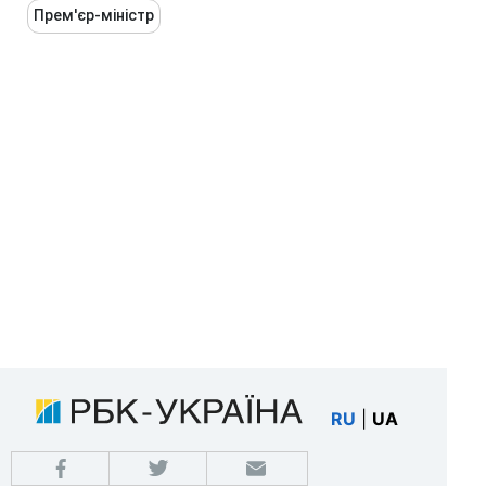
Прем'єр-міністр
RU
|
UA