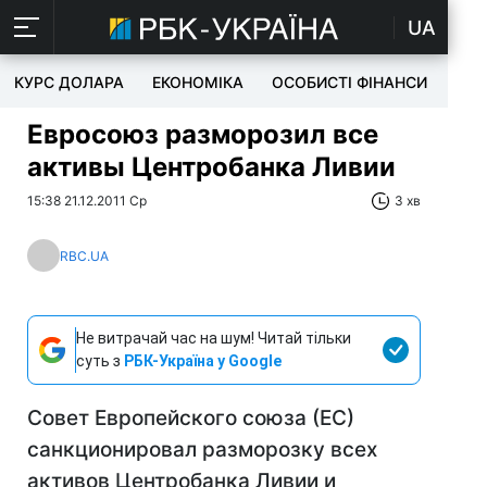
UA
КУРС ДОЛАРА
ЕКОНОМІКА
ОСОБИСТІ ФІНАНСИ
TEC
Евросоюз разморозил все
активы Центробанка Ливии
15:38 21.12.2011 Ср
3 хв
RBC.UA
Не витрачай час на шум! Читай тільки
суть з
РБК-Україна у Google
Совет Европейского союза (ЕС)
санкционировал разморозку всех
активов Центробанка Ливии и