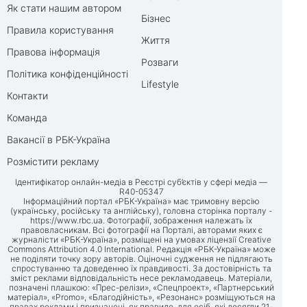
Як стати нашим автором
Бізнес
Правила користування
Життя
Правова інформація
Розваги
Політика конфіденційності
Lifestyle
Контакти
Команда
Вакансії в РБК-Україна
Розмістити рекламу
Ідентифікатор онлайн-медіа в Реєстрі суб’єктів у сфері медіа —
R40-05347
Інформаційний портал «РБК-Україна» має тримовну версію
(українську, російську та англійську), головна сторінка порталу -
https://www.rbc.ua
. Фотографії, зображення належать їх
правовласникам. Всі фотографії на Порталі, авторами яких є
журналісти «РБК-Україна», розміщені на умовах ліцензії Creative
Commons Attribution 4.0 International. Редакція «РБК-Україна» може
не поділяти точку зору авторів. Оціночні судження не підлягають
спростуванню та доведенню їх правдивості. За достовірність та
зміст реклами відповідальність несе рекламодавець. Матеріали,
позначені плашкою: «Прес-релізи», «Спецпроект», «Партнерський
матеріал», «Promo», «Благодійність», «Резонанс» розміщуються на
правах реклами і призначені, як правило, для осіб, які досягли 21-