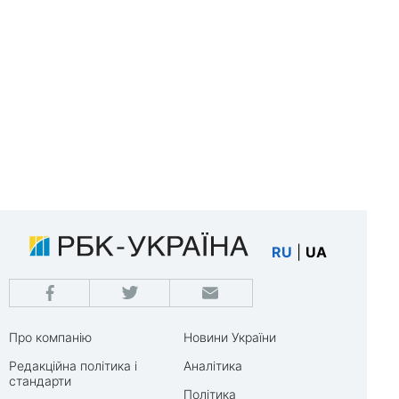
RU
|
UA
Про компанію
Новини України
Редакційна політика і
Аналітика
стандарти
Політика