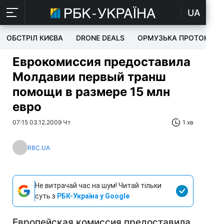
UA
ОБСТРІЛ КИЄВА
DRONE DEALS
ОРМУЗЬКА ПРОТОКА
Еврокомиссия предоставила
Молдавии первый транш
помощи в размере 15 млн
евро
07:15 03.12.2009 Чт
1 хв
RBC.UA
Не витрачай час на шум! Читай тільки
суть з
РБК-Україна у Google
Европейская комиссия предоставила