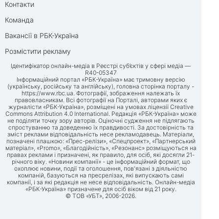
Контакти
Команда
Вакансії в РБК-Україна
Розмістити рекламу
Ідентифікатор онлайн-медіа в Реєстрі суб’єктів у сфері медіа —
R40-05347
Інформаційний портал «РБК-Україна» має тримовну версію
(українську, російську та англійську), головна сторінка порталу -
https://www.rbc.ua
. Фотографії, зображення належать їх
правовласникам. Всі фотографії на Порталі, авторами яких є
журналісти «РБК-Україна», розміщені на умовах ліцензії Creative
Commons Attribution 4.0 International. Редакція «РБК-Україна» може
не поділяти точку зору авторів. Оціночні судження не підлягають
спростуванню та доведенню їх правдивості. За достовірність та
зміст реклами відповідальність несе рекламодавець. Матеріали,
позначені плашкою: «Прес-релізи», «Спецпроект», «Партнерський
матеріал», «Promo», «Благодійність», «Резонанс» розміщуються на
правах реклами і призначені, як правило, для осіб, які досягли 21-
річного віку. «Новини компанії» - це інформаційний формат, що
охоплює новини, події та оголошення, пов'язані з діяльністю
компаній, базуються на пресрелізах, які випускають самі
компанії, і за які редакція не несе відповідальність. Онлайн-медіа
«РБК-Україна» призначене для осіб віком від 21 року.
© ТОВ «УБТ», 2006-2026.