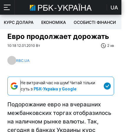
UA
КУРС ДОЛАРА
ЕКОНОМІКА
ОСОБИСТІ ФІНАНСИ
TEC
Евро продолжает дорожать
10:18 12.01.2010 Вт
2 хв
RBC.UA
Не витрачай час на шум! Читай тільки
суть з
РБК-Україна у Google
Подорожание евро на вчерашних
межбанковских торгах отобразилось
на наличном рынке валюты. Так,
сегодня в банках Украины курс