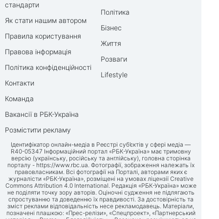
стандарти
Політика
Як стати нашим автором
Бізнес
Правила користування
Життя
Правова інформація
Розваги
Політика конфіденційності
Lifestyle
Контакти
Команда
Вакансії в РБК-Україна
Розмістити рекламу
Ідентифікатор онлайн-медіа в Реєстрі суб’єктів у сфері медіа —
R40-05347 Інформаційний портал «РБК-Україна» має тримовну
версію (українську, російську та англійську), головна сторінка
порталу -
https://www.rbc.ua
. Фотографії, зображення належать їх
правовласникам. Всі фотографії на Порталі, авторами яких є
журналісти «РБК-Україна», розміщені на умовах ліцензії Creative
Commons Attribution 4.0 International. Редакція «РБК-Україна» може
не поділяти точку зору авторів. Оціночні судження не підлягають
спростуванню та доведенню їх правдивості. За достовірність та
зміст реклами відповідальність несе рекламодавець. Матеріали,
позначені плашкою: «Прес-релізи», «Спецпроект», «Партнерський