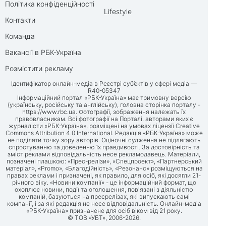
Політика конфіденційності
Lifestyle
Контакти
Команда
Вакансії в РБК-Україна
Розмістити рекламу
Ідентифікатор онлайн-медіа в Реєстрі суб’єктів у сфері медіа —
R40-05347
Інформаційний портал «РБК-Україна» має тримовну версію
(українську, російську та англійську), головна сторінка порталу -
https://www.rbc.ua
. Фотографії, зображення належать їх
правовласникам. Всі фотографії на Порталі, авторами яких є
журналісти «РБК-Україна», розміщені на умовах ліцензії Creative
Commons Attribution 4.0 International. Редакція «РБК-Україна» може
не поділяти точку зору авторів. Оціночні судження не підлягають
спростуванню та доведенню їх правдивості. За достовірність та
зміст реклами відповідальність несе рекламодавець. Матеріали,
позначені плашкою: «Прес-релізи», «Спецпроект», «Партнерський
матеріал», «Promo», «Благодійність», «Резонанс» розміщуються на
правах реклами і призначені, як правило, для осіб, які досягли 21-
річного віку. «Новини компанії» - це інформаційний формат, що
охоплює новини, події та оголошення, пов'язані з діяльністю
компаній, базуються на пресрелізах, які випускають самі
компанії, і за які редакція не несе відповідальність. Онлайн-медіа
«РБК-Україна» призначене для осіб віком від 21 року.
© ТОВ «УБТ», 2006-2026.