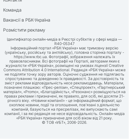
Команда
Вакансії в РБК-Україна
Розмістити рекламу
Ідентифікатор онлайн-медіа в Реєстрі суб’єктів у сфері медіа —
R40-05347
Інформаційний портал «РБК-Україна» має тримовну версію
(українську, російську та англійську), головна сторінка порталу -
https://www.rbc.ua
. Фотографії, зображення належать їх
правовласникам. Всі фотографії на Порталі, авторами яких є
журналісти «РБК-Україна», розміщені на умовах ліцензії Creative
Commons Attribution 4.0 International. Редакція «РБК-Україна» може
не поділяти точку зору авторів. Оціночні судження не підлягають
спростуванню та доведенню їх правдивості. За достовірність та
зміст реклами відповідальність несе рекламодавець. Матеріали,
позначені плашкою: «Прес-релізи», «Спецпроект», «Партнерський
матеріал», «Promo», «Благодійність», «Резонанс» розміщуються на
правах реклами і призначені, як правило, для осіб, які досягли 21-
річного віку. «Новини компанії» - це інформаційний формат, що
охоплює новини, події та оголошення, пов'язані з діяльністю
компаній, базуються на пресрелізах, які випускають самі
компанії, і за які редакція не несе відповідальність. Онлайн-медіа
«РБК-Україна» призначене для осіб віком від 21 року.
© ТОВ «УБТ», 2006-2026.