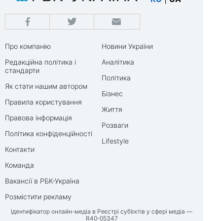
Про компанію
Новини України
Редакційна політика і
Аналітика
стандарти
Політика
Як стати нашим автором
Бізнес
Правила користування
Життя
Правова інформація
Розваги
Політика конфіденційності
Lifestyle
Контакти
Команда
Вакансії в РБК-Україна
Розмістити рекламу
Ідентифікатор онлайн-медіа в Реєстрі суб’єктів у сфері медіа —
R40-05347