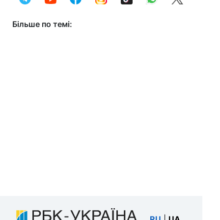
Більше по темі:
RU
|
UA