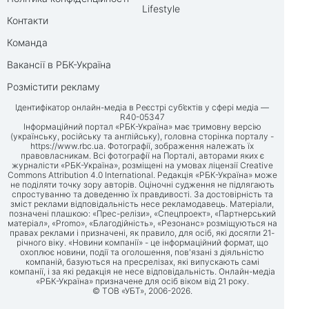
Lifestyle
Контакти
Команда
Вакансії в РБК-Україна
Розмістити рекламу
Ідентифікатор онлайн-медіа в Реєстрі суб’єктів у сфері медіа —
R40-05347
Інформаційний портал «РБК-Україна» має тримовну версію
(українську, російську та англійську), головна сторінка порталу -
https://www.rbc.ua
. Фотографії, зображення належать їх
правовласникам. Всі фотографії на Порталі, авторами яких є
журналісти «РБК-Україна», розміщені на умовах ліцензії Creative
Commons Attribution 4.0 International. Редакція «РБК-Україна» може
не поділяти точку зору авторів. Оціночні судження не підлягають
спростуванню та доведенню їх правдивості. За достовірність та
зміст реклами відповідальність несе рекламодавець. Матеріали,
позначені плашкою: «Прес-релізи», «Спецпроект», «Партнерський
матеріал», «Promo», «Благодійність», «Резонанс» розміщуються на
правах реклами і призначені, як правило, для осіб, які досягли 21-
річного віку. «Новини компанії» - це інформаційний формат, що
охоплює новини, події та оголошення, пов'язані з діяльністю
компаній, базуються на пресрелізах, які випускають самі
компанії, і за які редакція не несе відповідальність. Онлайн-медіа
«РБК-Україна» призначене для осіб віком від 21 року.
© ТОВ «УБТ», 2006-2026.