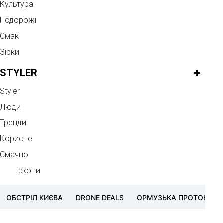
Культура
Подорожі
Смак
Зірки
+
STYLER
Styler
Люди
Тренди
Корисне
Смачно
Гороскопи
ОБСТРІЛ КИЄВА
DRONE DEALS
ОРМУЗЬКА ПРОТОКА