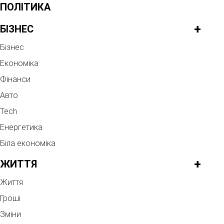
ПОЛІТИКА
+
БІЗНЕС
Бізнес
Економіка
Фінанси
Авто
Tech
Енергетика
Біла економіка
+
ЖИТТЯ
Життя
Гроші
Зміни