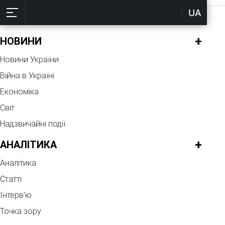
UA
✖
+
НОВИНИ
Новини України
Війна в Україні
Економіка
Світ
Надзвичайні події
+
АНАЛІТИКА
Аналітика
Статті
Інтерв'ю
Точка зору