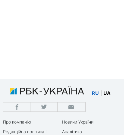
RU
|
UA
Про компанію
Новини України
Редакційна політика і
Аналітика