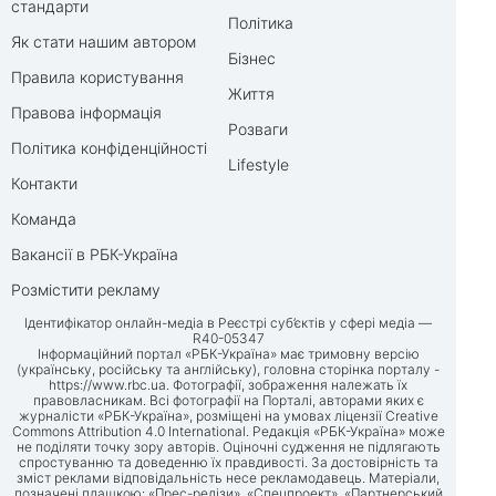
стандарти
Політика
Як стати нашим автором
Бізнес
Правила користування
Життя
Правова інформація
Розваги
Політика конфіденційності
Lifestyle
Контакти
Команда
Вакансії в РБК-Україна
Розмістити рекламу
Ідентифікатор онлайн-медіа в Реєстрі суб’єктів у сфері медіа —
R40-05347
Інформаційний портал «РБК-Україна» має тримовну версію
(українську, російську та англійську), головна сторінка порталу -
https://www.rbc.ua
. Фотографії, зображення належать їх
правовласникам. Всі фотографії на Порталі, авторами яких є
журналісти «РБК-Україна», розміщені на умовах ліцензії Creative
Commons Attribution 4.0 International. Редакція «РБК-Україна» може
не поділяти точку зору авторів. Оціночні судження не підлягають
спростуванню та доведенню їх правдивості. За достовірність та
зміст реклами відповідальність несе рекламодавець. Матеріали,
позначені плашкою: «Прес-релізи», «Спецпроект», «Партнерський