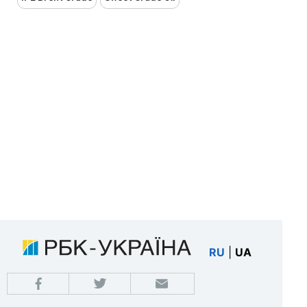
RU
|
UA