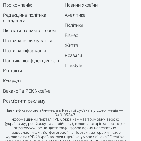
Про компанію
Новини України
Редакційна політика і
Аналітика
стандарти
Політика
Як стати нашим автором
Бізнес
Правила користування
Життя
Правова інформація
Розваги
Політика конфіденційності
Lifestyle
Контакти
Команда
Вакансії в РБК-Україна
Розмістити рекламу
Ідентифікатор онлайн-медіа в Реєстрі суб’єктів у сфері медіа —
R40-05347
Інформаційний портал «РБК-Україна» має тримовну версію
(українську, російську та англійську), головна сторінка порталу -
https://www.rbc.ua
. Фотографії, зображення належать їх
правовласникам. Всі фотографії на Порталі, авторами яких є
журналісти «РБК-Україна», розміщені на умовах ліцензії Creative