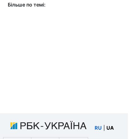
Більше по темі:
RU
|
UA