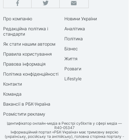
Про компанію
Новини України
Редакційна політика і
Аналітика
стандарти
Політика
Як стати нашим автором
Бізнес
Правила користування
Життя
Правова інформація
Розваги
Політика конфіденційності
Lifestyle
Контакти
Команда
Вакансії в РБК-Україна
Розмістити рекламу
Ідентифікатор онлайн-медіа в Реєстрі суб’єктів у сфері медіа —
R40-05347
Інформаційний портал «РБК-Україна» має тримовну версію
(українську, російську та англійську), головна сторінка порталу -