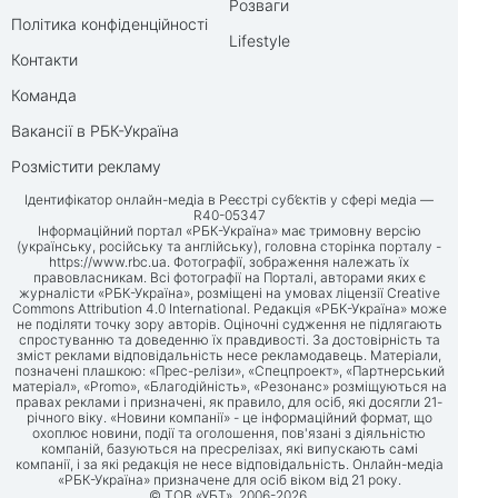
Розваги
Політика конфіденційності
Lifestyle
Контакти
Команда
Вакансії в РБК-Україна
Розмістити рекламу
Ідентифікатор онлайн-медіа в Реєстрі суб’єктів у сфері медіа —
R40-05347
Інформаційний портал «РБК-Україна» має тримовну версію
(українську, російську та англійську), головна сторінка порталу -
https://www.rbc.ua
. Фотографії, зображення належать їх
правовласникам. Всі фотографії на Порталі, авторами яких є
журналісти «РБК-Україна», розміщені на умовах ліцензії Creative
Commons Attribution 4.0 International. Редакція «РБК-Україна» може
не поділяти точку зору авторів. Оціночні судження не підлягають
спростуванню та доведенню їх правдивості. За достовірність та
зміст реклами відповідальність несе рекламодавець. Матеріали,
позначені плашкою: «Прес-релізи», «Спецпроект», «Партнерський
матеріал», «Promo», «Благодійність», «Резонанс» розміщуються на
правах реклами і призначені, як правило, для осіб, які досягли 21-
річного віку. «Новини компанії» - це інформаційний формат, що
охоплює новини, події та оголошення, пов'язані з діяльністю
компаній, базуються на пресрелізах, які випускають самі
компанії, і за які редакція не несе відповідальність. Онлайн-медіа
«РБК-Україна» призначене для осіб віком від 21 року.
© ТОВ «УБТ», 2006-2026.