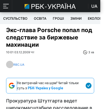
UA
СУСПІЛЬСТВО
ОСВІТА
ГРОШІ
ЗМІНИ
ЕКОЛОГІЯ
Экс-глава Porsche попал под
следствие за биржевые
махинации
10:01 03.12.2009 Чт
3 хв
RBC.UA
Не витрачай час на шум! Читай тільки
суть з
РБК-Україна у Google
Прокуратура Штутгарта ведет
широкомасштабное расследование в