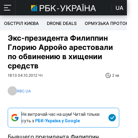
UA
ОБСТРІЛ КИЄВА
DRONE DEALS
ОРМУЗЬКА ПРОТОКА
Экс-президента Филиппин
Глорию Арройо арестовали
по обвинению в хищении
средств
18:13 04.10.2012 Чт
2 хв
RBC.UA
Не витрачай час на шум! Читай тільки
суть з
РБК-Україна у Google
Бывшего президента Филиппин