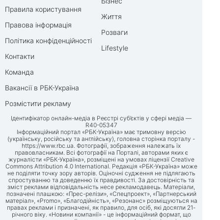
Бізнес
Правила користування
Життя
Правова інформація
Розваги
Політика конфіденційності
Lifestyle
Контакти
Команда
Вакансії в РБК-Україна
Розмістити рекламу
Ідентифікатор онлайн-медіа в Реєстрі суб’єктів у сфері медіа —
R40-05347
Інформаційний портал «РБК-Україна» має тримовну версію
(українську, російську та англійську), головна сторінка порталу -
https://www.rbc.ua
. Фотографії, зображення належать їх
правовласникам. Всі фотографії на Порталі, авторами яких є
журналісти «РБК-Україна», розміщені на умовах ліцензії Creative
Commons Attribution 4.0 International. Редакція «РБК-Україна» може
не поділяти точку зору авторів. Оціночні судження не підлягають
спростуванню та доведенню їх правдивості. За достовірність та
зміст реклами відповідальність несе рекламодавець. Матеріали,
позначені плашкою: «Прес-релізи», «Спецпроект», «Партнерський
матеріал», «Promo», «Благодійність», «Резонанс» розміщуються на
правах реклами і призначені, як правило, для осіб, які досягли 21-
річного віку. «Новини компанії» - це інформаційний формат, що