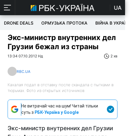
UA
DRONE DEALS
ОРМУЗЬКА ПРОТОКА
ВІЙНА В УКРАЇНІ
Экс-министр внутренних дел
Грузии бежал из страны
13:34 07.10.2012 Нд
2 хв
RBC.UA
Кахалая подал в отставку после скандала с пытками в
тюрьмах. Фото из открытых источников
Не витрачай час на шум! Читай тільки
суть з
РБК-Україна у Google
Экс-министр внутренних дел Грузии