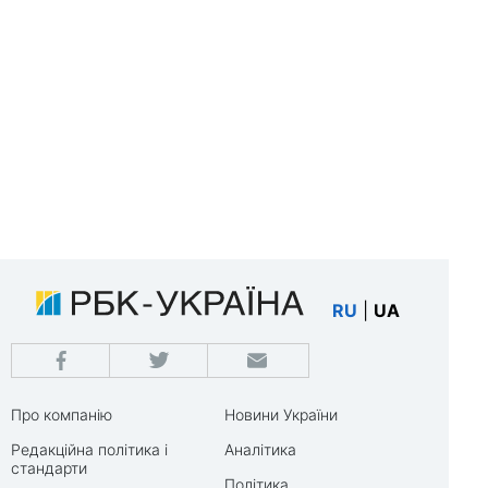
RU
|
UA
Про компанію
Новини України
Редакційна політика і
Аналітика
стандарти
Політика