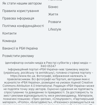
Як стати нашим автором
Бізнес
Правила користування
Життя
Правова інформація
Розваги
Політика конфіденційності
Lifestyle
Контакти
Команда
Вакансії в РБК-Україна
Розмістити рекламу
Ідентифікатор онлайн-медіа в Реєстрі суб’єктів у сфері медіа —
R40-05347
Інформаційний портал «РБК-Україна» має тримовну версію
(українську, російську та англійську), головна сторінка порталу -
https://www.rbc.ua
. Фотографії, зображення належать їх
правовласникам. Всі фотографії на Порталі, авторами яких є
журналісти «РБК-Україна», розміщені на умовах ліцензії Creative
Commons Attribution 4.0 International. Редакція «РБК-Україна» може
не поділяти точку зору авторів. Оціночні судження не підлягають
спростуванню та доведенню їх правдивості. За достовірність та
зміст реклами відповідальність несе рекламодавець. Матеріали,
позначені плашкою: «Прес-релізи», «Спецпроект», «Партнерський
матеріал», «Promo», «Благодійність», «Резонанс» розміщуються на