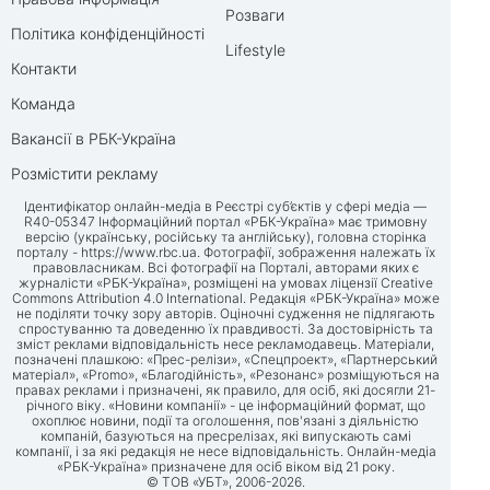
Розваги
Політика конфіденційності
Lifestyle
Контакти
Команда
Вакансії в РБК-Україна
Розмістити рекламу
Ідентифікатор онлайн-медіа в Реєстрі суб’єктів у сфері медіа —
R40-05347 Інформаційний портал «РБК-Україна» має тримовну
версію (українську, російську та англійську), головна сторінка
порталу -
https://www.rbc.ua
. Фотографії, зображення належать їх
правовласникам. Всі фотографії на Порталі, авторами яких є
журналісти «РБК-Україна», розміщені на умовах ліцензії Creative
Commons Attribution 4.0 International. Редакція «РБК-Україна» може
не поділяти точку зору авторів. Оціночні судження не підлягають
спростуванню та доведенню їх правдивості. За достовірність та
зміст реклами відповідальність несе рекламодавець. Матеріали,
позначені плашкою: «Прес-релізи», «Спецпроект», «Партнерський
матеріал», «Promo», «Благодійність», «Резонанс» розміщуються на
правах реклами і призначені, як правило, для осіб, які досягли 21-
річного віку. «Новини компанії» - це інформаційний формат, що
охоплює новини, події та оголошення, пов'язані з діяльністю
компаній, базуються на пресрелізах, які випускають самі
компанії, і за які редакція не несе відповідальність. Онлайн-медіа
«РБК-Україна» призначене для осіб віком від 21 року.
© ТОВ «УБТ», 2006-2026.