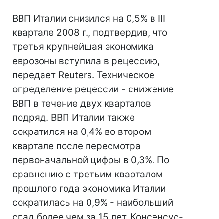
ВВП Италии снизился на 0,5% в III
квартале 2008 г., подтвердив, что
третья крупнейшая экономика
еврозоны вступила в рецессию,
передает Reuters. Техническое
определение рецессии - снижение
ВВП в течение двух кварталов
подряд. ВВП Италии также
сократился на 0,4% во втором
квартале после пересмотра
первоначальной цифры в 0,3%. По
сравнению с третьим кварталом
прошлого года экономика Италии
сократилась на 0,9% - наибольший
спад более чем за 15 лет. Консенсус-