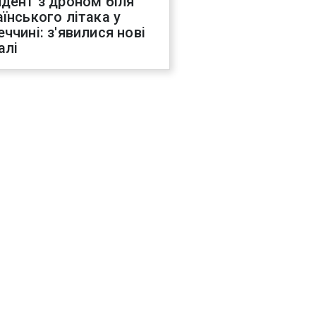
идент з дроном біля
аїнського літака у
еччині: з'явилися нові
алі