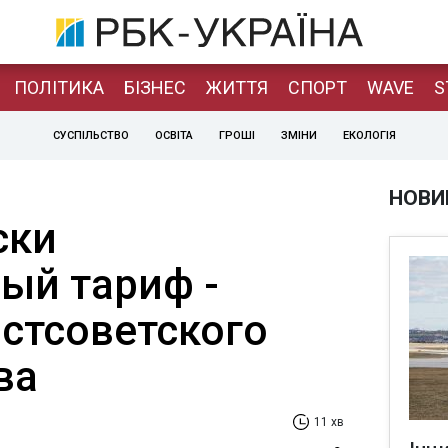
ПОЛІТИКА
БІЗНЕС
ЖИТТЯ
СПОРТ
WAVE
S
СУСПІЛЬСТВО
ОСВІТА
ГРОШІ
ЗМІНИ
ЕКОЛОГІЯ
НОВИ
ски
ый тариф -
стсоветского
ва
11 хв