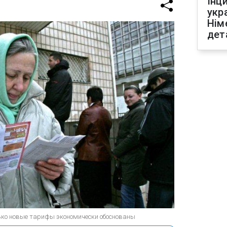
Інц
укр
Нім
дет
ько новые тарифы экономически обоснованы