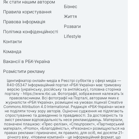
Як стати нашим автором
Бізнес
Правила користування
Життя
Правова інформація
Розваги
Політика конфіденційності
Lifestyle
Контакти
Команда
Вакансії в РБК-Україна
Розмістити рекламу
Ідентифікатор онлайн-медіа в Реєстрі суб’єктів у сфері медіа —
R40-05347 Інформаційний портал «РБК-Україна» має тримовну
версію (українську, російську та англійську), головна сторінка
порталу -
https://www.rbc.ua
. Фотографії, зображення належать їх
правовласникам. Всі фотографії на Порталі, авторами яких є
журналісти «РБК-Україна», розміщені на умовах ліцензії Creative
Commons Attribution 4.0 International. Редакція «РБК-Україна» може
не поділяти точку зору авторів. Оціночні судження не підлягають
спростуванню та доведенню їх правдивості. За достовірність та
зміст реклами відповідальність несе рекламодавець. Матеріали,
позначені плашкою: «Прес-релізи», «Спецпроект», «Партнерський
матеріал», «Promo», «Благодійність», «Резонанс» розміщуються на
правах реклами і призначені, як правило, для осіб, які досягли 21-
річного віку. «Новини компанії» - це інформаційний формат, що