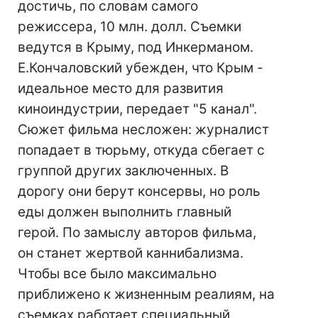
достичь, по словам самого
режиссера, 10 млн. долл. Съемки
ведутся в Крыму, под Инкерманом.
Е.Кончаловский убежден, что Крым -
идеальное место для развития
киноиндустрии, передает "5 канал".
Сюжет фильма несложен: журналист
попадает в тюрьму, откуда сбегает с
группой других заключенных. В
дорогу они берут консервы, но роль
еды должен выполнить главный
герой. По замыслу авторов фильма,
он станет жертвой каннибализма.
Чтобы все было максимально
приближено к жизненным реалиям, на
съемках работает специальный