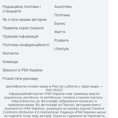
Редакційна політика і
Аналітика
стандарти
Політика
Як стати нашим автором
Бізнес
Правила користування
Життя
Правова інформація
Розваги
Політика конфіденційності
Lifestyle
Контакти
Команда
Вакансії в РБК-Україна
Розмістити рекламу
Ідентифікатор онлайн-медіа в Реєстрі суб’єктів у сфері медіа —
R40-05347
Інформаційний портал «РБК-Україна» має тримовну версію
(українську, російську та англійську), головна сторінка порталу -
https://www.rbc.ua
. Фотографії, зображення належать їх
правовласникам. Всі фотографії на Порталі, авторами яких є
журналісти «РБК-Україна», розміщені на умовах ліцензії Creative
Commons Attribution 4.0 International. Редакція «РБК-Україна» може
не поділяти точку зору авторів. Оціночні судження не підлягають