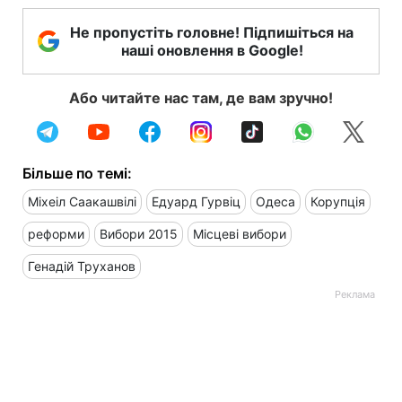
Не пропустіть головне! Підпишіться на
наші оновлення в Google!
Або читайте нас там, де вам зручно!
Більше по темі:
Міхеіл Саакашвілі
Едуард Гурвіц
Одеса
Корупція
реформи
Вибори 2015
Місцеві вибори
Генадій Труханов