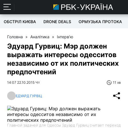
ОБСТРІЛ КИЄВА
DRONE DEALS
ОРМУЗЬКА ПРОТОКА
Головна
»
Аналітика
»
Інтерв'ю
Эдуард Гурвиц: Мэр должен
выражать интересы одесситов
независимо от их политических
предпочтений
14:07 22.10.2015 Чт
11 хв
ЕДУАРД ГУРВІЦ
Главной задачей для Одессы Эдуард Гурвиц считает переход