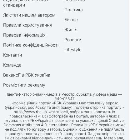
стандарти
Політика
Як стати нашим автором
Бізнес
Правила користування
Життя
Правова інформація
Розваги
Політика конфіденційності
Lifestyle
Контакти
Команда
Вакансії в РБК-Україна
Розмістити рекламу
Ідентифікатор онлайн-медіа в Реєстрі суб’єктів у сфері медіа —
R40-05347
Інформаційний портал «РБК-Україна» має тримовну версію
(українську, російську та англійську), головна сторінка порталу -
https://www.rbc.ua
. Фотографії, зображення належать їх
правовласникам. Всі фотографії на Порталі, авторами яких є
журналісти «РБК-Україна», розміщені на умовах ліцензії Creative
Commons Attribution 4.0 International. Редакція «РБК-Україна» може
не поділяти точку зору авторів. Оціночні судження не підлягають
спростуванню та доведенню їх правдивості. За достовірність та
зміст реклами відповідальність несе рекламодавець. Матеріали,