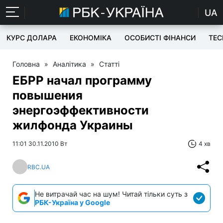
UA
КУРС ДОЛАРА
ЕКОНОМІКА
ОСОБИСТІ ФІНАНСИ
TEC
Головна
»
Аналітика
»
Статті
ЕБРР начал программу
повышения
энергоэффективности
жилфонда Украины
11:01 30.11.2010 Вт
4 хв
RBC.UA
Не витрачай час на шум! Читай тільки суть з
РБК-Україна у Google