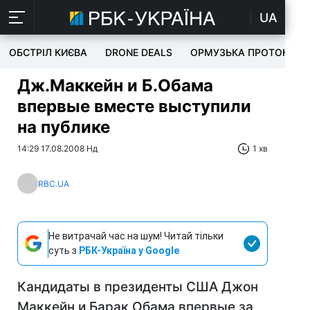
UA
ОБСТРІЛ КИЄВА
DRONE DEALS
ОРМУЗЬКА ПРОТОКА
Дж.Маккейн и Б.Обама
впервые вместе выступили
на публике
14:29 17.08.2008 Нд
1 хв
RBC.UA
Не витрачай час на шум! Читай тільки
суть з
РБК-Україна у Google
Кандидаты в президенты США Джон
Маккейн и Барак Обама впервые за