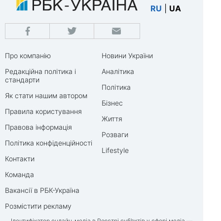
RU
|
UA
Про компанію
Новини України
Редакційна політика і
Аналітика
стандарти
Політика
Як стати нашим автором
Бізнес
Правила користування
Життя
Правова інформація
Розваги
Політика конфіденційності
Lifestyle
Контакти
Команда
Вакансії в РБК-Україна
Розмістити рекламу
Ідентифікатор онлайн-медіа в Реєстрі суб’єктів у сфері медіа —