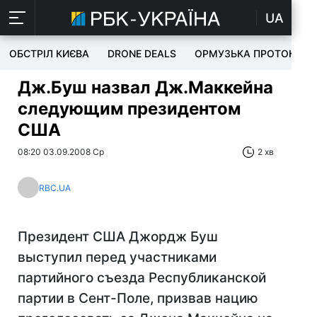
UA
ОБСТРІЛ КИЄВА
DRONE DEALS
ОРМУЗЬКА ПРОТОКА
Дж.Буш назвал Дж.Маккейна
следующим президентом
США
08:20 03.09.2008 Ср
2 хв
RBC.UA
Президент США Джордж Буш
выступил перед участниками
партийного съезда Республиканской
партии в Сент-Поле, призвав нацию