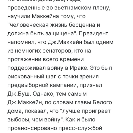
проведенные во вьетнамском плену,
научили Маккейна тому, что
"человеческая жизнь бесценна и
должна быть защищена". Президент
напомнил, что Дж.Маккейн был одним
из немногих сенаторов, кто на
протяжении всего времени
поддерживал войну в Ираке. Это был
рискованный шаг с точки зрения
предвыборной кампании, признал
Дж.Буш. Однако, тем самым
Дж.Маккейн, по словам главы Белого
дома, показал, что "лучше проиграет
выборы, чем войну". Как и было
проанонсировано пресс-службой