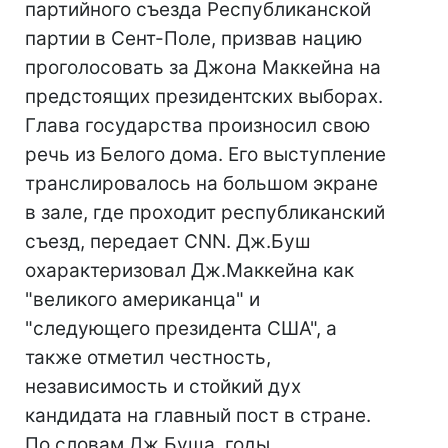
партийного съезда Республиканской
партии в Сент-Поле, призвав нацию
проголосовать за Джона Маккейна на
предстоящих президентских выборах.
Глава государства произносил свою
речь из Белого дома. Его выступление
транслировалось на большом экране
в зале, где проходит республиканский
съезд, передает CNN. Дж.Буш
охарактеризовал Дж.Маккейна как
"великого американца" и
"следующего президента США", а
также отметил честность,
независимость и стойкий дух
кандидата на главный пост в стране.
По словам Дж.Буша, годы,