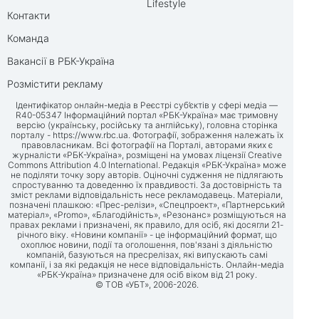
Lifestyle
Контакти
Команда
Вакансії в РБК-Україна
Розмістити рекламу
Ідентифікатор онлайн-медіа в Реєстрі суб’єктів у сфері медіа —
R40-05347 Інформаційний портал «РБК-Україна» має тримовну
версію (українську, російську та англійську), головна сторінка
порталу -
https://www.rbc.ua
. Фотографії, зображення належать їх
правовласникам. Всі фотографії на Порталі, авторами яких є
журналісти «РБК-Україна», розміщені на умовах ліцензії Creative
Commons Attribution 4.0 International. Редакція «РБК-Україна» може
не поділяти точку зору авторів. Оціночні судження не підлягають
спростуванню та доведенню їх правдивості. За достовірність та
зміст реклами відповідальність несе рекламодавець. Матеріали,
позначені плашкою: «Прес-релізи», «Спецпроект», «Партнерський
матеріал», «Promo», «Благодійність», «Резонанс» розміщуються на
правах реклами і призначені, як правило, для осіб, які досягли 21-
річного віку. «Новини компанії» - це інформаційний формат, що
охоплює новини, події та оголошення, пов'язані з діяльністю
компаній, базуються на пресрелізах, які випускають самі
компанії, і за які редакція не несе відповідальність. Онлайн-медіа
«РБК-Україна» призначене для осіб віком від 21 року.
© ТОВ «УБТ», 2006-2026.