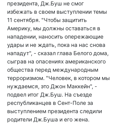
президента, Дж.Буш не смог
избежать в своем выступлении темы
11 сентября. "Чтобы защитить
Америку, мы должны оставаться в
нападении, наносить опережающие
удары и не ждать, пока на нас снова
нападут", - сказал глава Белого дома,
сыграв на опасениях американского
общества перед международным
терроризмом. "Человек, в котором мы
нуждаемся, это Джон Маккейн", -
подвел итог Дж.Буш. На съезде
республиканцев в Сент-Поле за
выступлением президента следили
родители Дж.Буша и его жена.