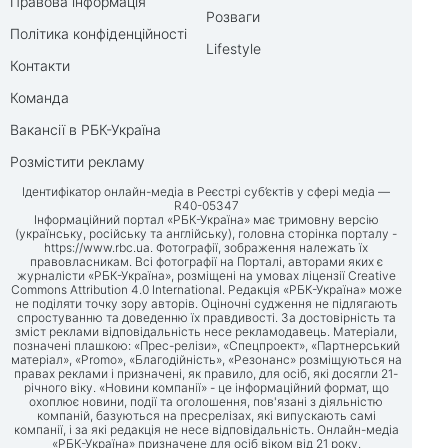
Правова інформація
Розваги
Політика конфіденційності
Lifestyle
Контакти
Команда
Вакансії в РБК-Україна
Розмістити рекламу
Ідентифікатор онлайн-медіа в Реєстрі суб’єктів у сфері медіа —
R40-05347
Інформаційний портал «РБК-Україна» має тримовну версію
(українську, російську та англійську), головна сторінка порталу -
https://www.rbc.ua
. Фотографії, зображення належать їх
правовласникам. Всі фотографії на Порталі, авторами яких є
журналісти «РБК-Україна», розміщені на умовах ліцензії Creative
Commons Attribution 4.0 International. Редакція «РБК-Україна» може
не поділяти точку зору авторів. Оціночні судження не підлягають
спростуванню та доведенню їх правдивості. За достовірність та
зміст реклами відповідальність несе рекламодавець. Матеріали,
позначені плашкою: «Прес-релізи», «Спецпроект», «Партнерський
матеріал», «Promo», «Благодійність», «Резонанс» розміщуються на
правах реклами і призначені, як правило, для осіб, які досягли 21-
річного віку. «Новини компанії» - це інформаційний формат, що
охоплює новини, події та оголошення, пов'язані з діяльністю
компаній, базуються на пресрелізах, які випускають самі
компанії, і за які редакція не несе відповідальність. Онлайн-медіа
«РБК-Україна» призначене для осіб віком від 21 року.