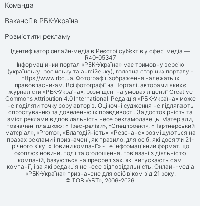
Команда
Вакансії в РБК-Україна
Розмістити рекламу
Ідентифікатор онлайн-медіа в Реєстрі суб’єктів у сфері медіа —
R40-05347
Інформаційний портал «РБК-Україна» має тримовну версію
(українську, російську та англійську), головна сторінка порталу -
https://www.rbc.ua
. Фотографії, зображення належать їх
правовласникам. Всі фотографії на Порталі, авторами яких є
журналісти «РБК-Україна», розміщені на умовах ліцензії Creative
Commons Attribution 4.0 International. Редакція «РБК-Україна» може
не поділяти точку зору авторів. Оціночні судження не підлягають
спростуванню та доведенню їх правдивості. За достовірність та
зміст реклами відповідальність несе рекламодавець. Матеріали,
позначені плашкою: «Прес-релізи», «Спецпроект», «Партнерський
матеріал», «Promo», «Благодійність», «Резонанс» розміщуються на
правах реклами і призначені, як правило, для осіб, які досягли 21-
річного віку. «Новини компанії» - це інформаційний формат, що
охоплює новини, події та оголошення, пов'язані з діяльністю
компаній, базуються на пресрелізах, які випускають самі
компанії, і за які редакція не несе відповідальність. Онлайн-медіа
«РБК-Україна» призначене для осіб віком від 21 року.
© ТОВ «УБТ», 2006-2026.