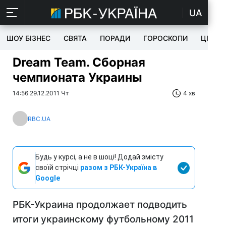
UA
ШОУ БІЗНЕС
СВЯТА
ПОРАДИ
ГОРОСКОПИ
ЦІКАВ
Dream Team. Сборная
чемпионата Украины
14:56 29.12.2011 Чт
4 хв
RBC.UA
Будь у курсі, а не в шоці! Додай змісту
своїй стрічці
разом з РБК-Україна в
Google
РБК-Украина продолжает подводить
итоги украинскому футбольному 2011