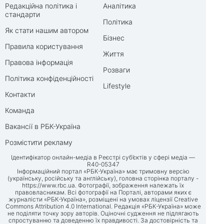
Редакційна політика і
Аналітика
стандарти
Політика
Як стати нашим автором
Бізнес
Правила користування
Життя
Правова інформація
Розваги
Політика конфіденційності
Lifestyle
Контакти
Команда
Вакансії в РБК-Україна
Розмістити рекламу
Ідентифікатор онлайн-медіа в Реєстрі суб’єктів у сфері медіа —
R40-05347
Інформаційний портал «РБК-Україна» має тримовну версію
(українську, російську та англійську), головна сторінка порталу -
https://www.rbc.ua
. Фотографії, зображення належать їх
правовласникам. Всі фотографії на Порталі, авторами яких є
журналісти «РБК-Україна», розміщені на умовах ліцензії Creative
Commons Attribution 4.0 International. Редакція «РБК-Україна» може
не поділяти точку зору авторів. Оціночні судження не підлягають
спростуванню та доведенню їх правдивості. За достовірність та