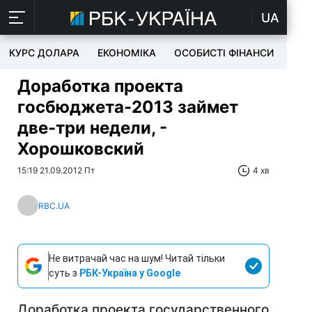
UA
КУРС ДОЛАРА
ЕКОНОМІКА
ОСОБИСТІ ФІНАНСИ
TEC
Доработка проекта
госбюджета-2013 займет
две-три недели, -
Хорошковский
15:19 21.09.2012 Пт
4 хв
RBC.UA
Не витрачай час на шум! Читай тільки
суть з
РБК-Україна у Google
Доработка проекта государственного