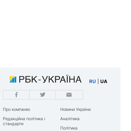
RU
|
UA
Про компанію
Новини України
Редакційна політика і
Аналітика
стандарти
Політика