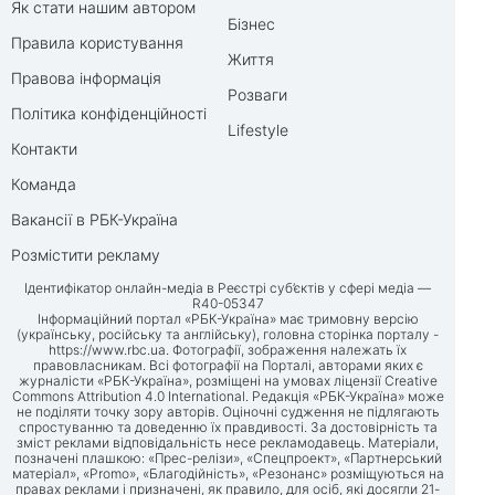
Як стати нашим автором
Бізнес
Правила користування
Життя
Правова інформація
Розваги
Політика конфіденційності
Lifestyle
Контакти
Команда
Вакансії в РБК-Україна
Розмістити рекламу
Ідентифікатор онлайн-медіа в Реєстрі суб’єктів у сфері медіа —
R40-05347
Інформаційний портал «РБК-Україна» має тримовну версію
(українську, російську та англійську), головна сторінка порталу -
https://www.rbc.ua
. Фотографії, зображення належать їх
правовласникам. Всі фотографії на Порталі, авторами яких є
журналісти «РБК-Україна», розміщені на умовах ліцензії Creative
Commons Attribution 4.0 International. Редакція «РБК-Україна» може
не поділяти точку зору авторів. Оціночні судження не підлягають
спростуванню та доведенню їх правдивості. За достовірність та
зміст реклами відповідальність несе рекламодавець. Матеріали,
позначені плашкою: «Прес-релізи», «Спецпроект», «Партнерський
матеріал», «Promo», «Благодійність», «Резонанс» розміщуються на
правах реклами і призначені, як правило, для осіб, які досягли 21-