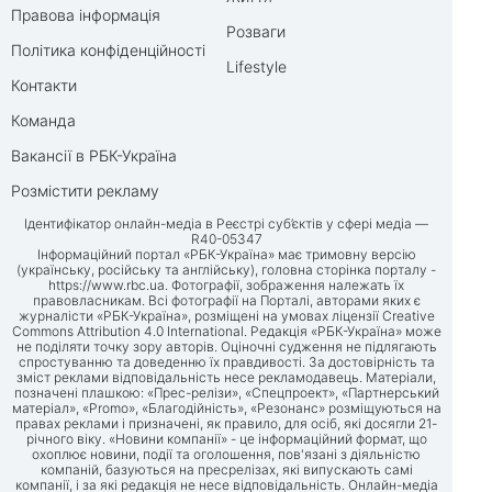
Правова інформація
Розваги
Політика конфіденційності
Lifestyle
Контакти
Команда
Вакансії в РБК-Україна
Розмістити рекламу
Ідентифікатор онлайн-медіа в Реєстрі суб’єктів у сфері медіа —
R40-05347
Інформаційний портал «РБК-Україна» має тримовну версію
(українську, російську та англійську), головна сторінка порталу -
https://www.rbc.ua
. Фотографії, зображення належать їх
правовласникам. Всі фотографії на Порталі, авторами яких є
журналісти «РБК-Україна», розміщені на умовах ліцензії Creative
Commons Attribution 4.0 International. Редакція «РБК-Україна» може
не поділяти точку зору авторів. Оціночні судження не підлягають
спростуванню та доведенню їх правдивості. За достовірність та
зміст реклами відповідальність несе рекламодавець. Матеріали,
позначені плашкою: «Прес-релізи», «Спецпроект», «Партнерський
матеріал», «Promo», «Благодійність», «Резонанс» розміщуються на
правах реклами і призначені, як правило, для осіб, які досягли 21-
річного віку. «Новини компанії» - це інформаційний формат, що
охоплює новини, події та оголошення, пов'язані з діяльністю
компаній, базуються на пресрелізах, які випускають самі
компанії, і за які редакція не несе відповідальність. Онлайн-медіа