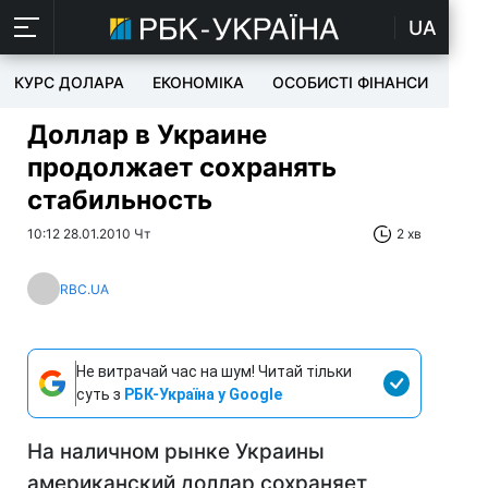
UA
КУРС ДОЛАРА
ЕКОНОМІКА
ОСОБИСТІ ФІНАНСИ
TEC
Доллар в Украине
продолжает сохранять
стабильность
10:12 28.01.2010 Чт
2 хв
RBC.UA
Не витрачай час на шум! Читай тільки
суть з
РБК-Україна у Google
На наличном рынке Украины
американский доллар сохраняет