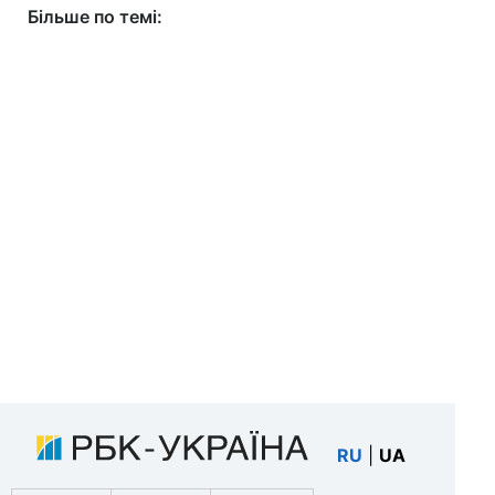
Більше по темі:
RU
|
UA