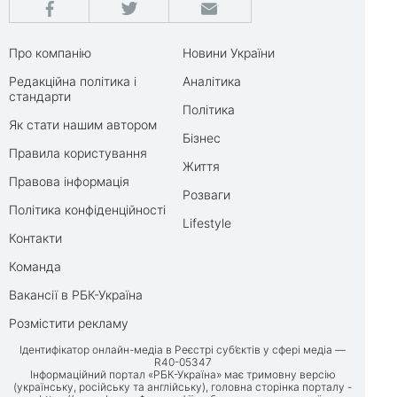
Про компанію
Новини України
Редакційна політика і
Аналітика
стандарти
Політика
Як стати нашим автором
Бізнес
Правила користування
Життя
Правова інформація
Розваги
Політика конфіденційності
Lifestyle
Контакти
Команда
Вакансії в РБК-Україна
Розмістити рекламу
Ідентифікатор онлайн-медіа в Реєстрі суб’єктів у сфері медіа —
R40-05347
Інформаційний портал «РБК-Україна» має тримовну версію
(українську, російську та англійську), головна сторінка порталу -