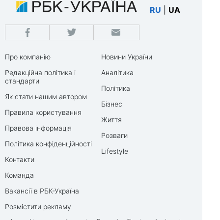
RU
|
UA
Про компанію
Новини України
Редакційна політика і
Аналітика
стандарти
Політика
Як стати нашим автором
Бізнес
Правила користування
Життя
Правова інформація
Розваги
Політика конфіденційності
Lifestyle
Контакти
Команда
Вакансії в РБК-Україна
Розмістити рекламу