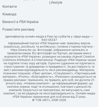
Lifestyle
Контакти
Команда
Вакансії в РБК-Україна
Розмістити рекламу
Ідентифікатор онлайн-медіа в Реєстрі суб’єктів у сфері медіа —
R40-05347
Інформаційний портал «РБК-Україна» має тримовну версію
(українську, російську та англійську), головна сторінка порталу -
https://www.rbc.ua
. Фотографії, зображення належать їх
правовласникам. Всі фотографії на Порталі, авторами яких є
журналісти «РБК-Україна», розміщені на умовах ліцензії Creative
Commons Attribution 4.0 International. Редакція «РБК-Україна» може
не поділяти точку зору авторів. Оціночні судження не підлягають
спростуванню та доведенню їх правдивості. За достовірність та
зміст реклами відповідальність несе рекламодавець. Матеріали,
позначені плашкою: «Прес-релізи», «Спецпроект», «Партнерський
матеріал», «Promo», «Благодійність», «Резонанс» розміщуються на
правах реклами і призначені, як правило, для осіб, які досягли 21-
річного віку. «Новини компанії» - це інформаційний формат, що
охоплює новини, події та оголошення, пов'язані з діяльністю
компаній, базуються на пресрелізах, які випускають самі
компанії, і за які редакція не несе відповідальність. Онлайн-медіа
«РБК-Україна» призначене для осіб віком від 21 року.
© ТОВ «УБТ», 2006-2026.