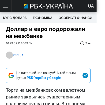
UA
КУРС ДОЛАРА
ЕКОНОМІКА
ОСОБИСТІ ФІНАНСИ
TEC
Доллар и евро подорожали
на межбанке
16:29 09.11.2009 Пн
2 хв
RBC.UA
Не витрачай час на шум! Читай тільки
суть з
РБК-Україна у Google
Торги на межбанковском валютном
рынке закрылись существенным
падением курса гривны. В то время