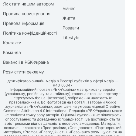
Як стати нашим автором
Бізнес
Правила користування
Життя
Правова інформація
Розваги
Політика конфіденційності
Lifestyle
Контакти
Команда
Вакансії в РБК-Україна
Розмістити рекламу
Ідентифікатор онлайн-медіа в Реєстрі суб’єктів у сфері медіа —
R40-05347
Інформаційний портал «РБК-Україна» має тримовну версію
(українську, російську та англійську), головна сторінка порталу -
https://www.rbc.ua
. Фотографії, зображення належать їх
правовласникам. Всі фотографії на Порталі, авторами яких є
журналісти «РБК-Україна», розміщені на умовах ліцензії Creative
Commons Attribution 4.0 International. Редакція «РБК-Україна» може
не поділяти точку зору авторів. Оціночні судження не підлягають
спростуванню та доведенню їх правдивості. За достовірність та
зміст реклами відповідальність несе рекламодавець. Матеріали,
позначені плашкою: «Прес-релізи», «Спецпроект», «Партнерський
матеріал», «Promo», «Благодійність», «Резонанс» розміщуються на