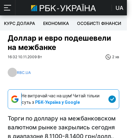
UA
КУРС ДОЛАРА
ЕКОНОМІКА
ОСОБИСТІ ФІНАНСИ
TEC
Доллар и евро подешевели
на межбанке
16:32 10.11.2009 Вт
2 хв
RBC.UA
Не витрачай час на шум! Читай тільки
суть з
РБК-Україна у Google
Торги по доллару на межбанковском
валютном рынке закрылись сегодня
в диапазоне 8,1100-8,1400 грн/долл.,