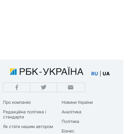
RU
|
UA
Про компанію
Новини України
Редакційна політика і
Аналітика
стандарти
Політика
Як стати нашим автором
Бізнес