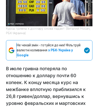
Курсы гривны к доллару снова падает (Виталий Носач,
РБК-Украина)
Не чекай змін - готуйся до них! Фільтруй
валютні коливання
з РБК-Україна у
Google
В июле гривна потеряла по
отношению к доллару почти 60
копеек. К концу месяца курс на
межбанке вплотную приблизился к
26,8 гривен/доллар, вернувшись к
уровню февральских и мартовских