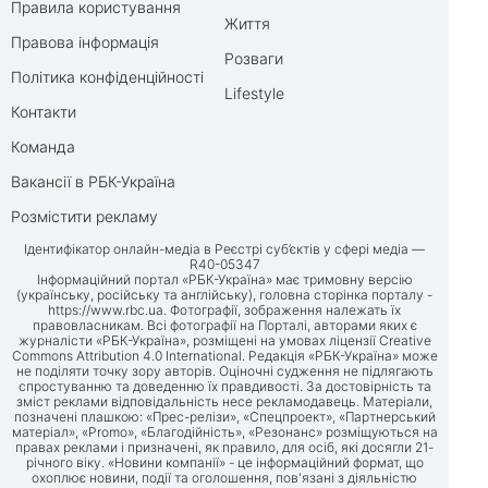
Правила користування
Життя
Правова інформація
Розваги
Політика конфіденційності
Lifestyle
Контакти
Команда
Вакансії в РБК-Україна
Розмістити рекламу
Ідентифікатор онлайн-медіа в Реєстрі суб’єктів у сфері медіа —
R40-05347
Інформаційний портал «РБК-Україна» має тримовну версію
(українську, російську та англійську), головна сторінка порталу -
https://www.rbc.ua
. Фотографії, зображення належать їх
правовласникам. Всі фотографії на Порталі, авторами яких є
журналісти «РБК-Україна», розміщені на умовах ліцензії Creative
Commons Attribution 4.0 International. Редакція «РБК-Україна» може
не поділяти точку зору авторів. Оціночні судження не підлягають
спростуванню та доведенню їх правдивості. За достовірність та
зміст реклами відповідальність несе рекламодавець. Матеріали,
позначені плашкою: «Прес-релізи», «Спецпроект», «Партнерський
матеріал», «Promo», «Благодійність», «Резонанс» розміщуються на
правах реклами і призначені, як правило, для осіб, які досягли 21-
річного віку. «Новини компанії» - це інформаційний формат, що
охоплює новини, події та оголошення, пов'язані з діяльністю