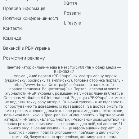
Життя
Правова інформація
Розваги
Політика конфіденційності
Lifestyle
Контакти
Команда
Вакансії в РБК-Україна
Розмістити рекламу
Ідентифікатор онлайн-медіа в Реєстрі суб’єктів у сфері медіа —
R40-05347
Інформаційний портал «РБК-Україна» має тримовну версію
(українську, російську та англійську), головна сторінка порталу -
https://www.rbc.ua
. Фотографії, зображення належать їх
правовласникам. Всі фотографії на Порталі, авторами яких є
журналісти «РБК-Україна», розміщені на умовах ліцензії Creative
Commons Attribution 4.0 International. Редакція «РБК-Україна» може
не поділяти точку зору авторів. Оціночні судження не підлягають
спростуванню та доведенню їх правдивості. За достовірність та
зміст реклами відповідальність несе рекламодавець. Матеріали,
позначені плашкою: «Прес-релізи», «Спецпроект», «Партнерський
матеріал», «Promo», «Благодійність», «Резонанс» розміщуються на
правах реклами і призначені, як правило, для осіб, які досягли 21-
річного віку. «Новини компанії» - це інформаційний формат, що
охоплює новини, події та оголошення, пов'язані з діяльністю
компаній, базуються на пресрелізах, які випускають самі