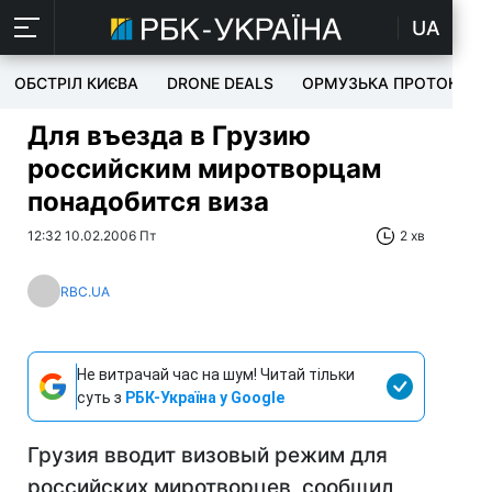
UA
ОБСТРІЛ КИЄВА
DRONE DEALS
ОРМУЗЬКА ПРОТОКА
Для въезда в Грузию
российским миротворцам
понадобится виза
12:32 10.02.2006 Пт
2 хв
RBC.UA
Не витрачай час на шум! Читай тільки
суть з
РБК-Україна у Google
Грузия вводит визовый режим для
российских миротворцев, сообщил