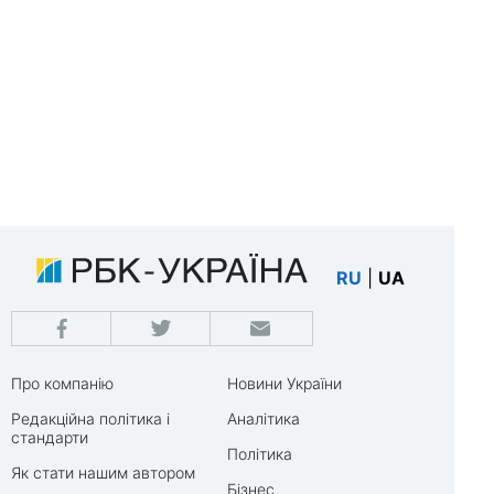
RU
|
UA
Про компанію
Новини України
Редакційна політика і
Аналітика
стандарти
Політика
Як стати нашим автором
Бізнес