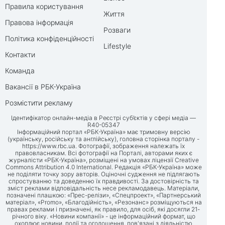
Правила користування
Життя
Правова інформація
Розваги
Політика конфіденційності
Lifestyle
Контакти
Команда
Вакансії в РБК-Україна
Розмістити рекламу
Ідентифікатор онлайн-медіа в Реєстрі суб’єктів у сфері медіа —
R40-05347
Інформаційний портал «РБК-Україна» має тримовну версію
(українську, російську та англійську), головна сторінка порталу -
https://www.rbc.ua
. Фотографії, зображення належать їх
правовласникам. Всі фотографії на Порталі, авторами яких є
журналісти «РБК-Україна», розміщені на умовах ліцензії Creative
Commons Attribution 4.0 International. Редакція «РБК-Україна» може
не поділяти точку зору авторів. Оціночні судження не підлягають
спростуванню та доведенню їх правдивості. За достовірність та
зміст реклами відповідальність несе рекламодавець. Матеріали,
позначені плашкою: «Прес-релізи», «Спецпроект», «Партнерський
матеріал», «Promo», «Благодійність», «Резонанс» розміщуються на
правах реклами і призначені, як правило, для осіб, які досягли 21-
річного віку. «Новини компанії» - це інформаційний формат, що
охоплює новини, події та оголошення, пов'язані з діяльністю