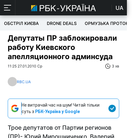
UA
ОБСТРІЛ КИЄВА
DRONE DEALS
ОРМУЗЬКА ПРОТОКА
Депутаты ПР заблокировали
работу Киевского
апелляционного админсуда
11:25 27.01.2010 Ср
3 хв
RBC.UA
Не витрачай час на шум! Читай тільки
суть з
РБК-Україна у Google
Трое депутатов от Партии регионов
(ПР)- Юрий Мирошниченко, Валерий