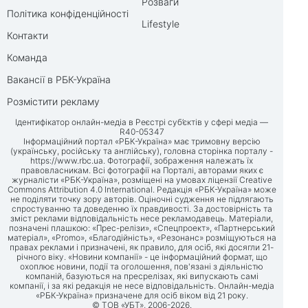
Розваги
Політика конфіденційності
Lifestyle
Контакти
Команда
Вакансії в РБК-Україна
Розмістити рекламу
Ідентифікатор онлайн-медіа в Реєстрі суб’єктів у сфері медіа —
R40-05347
Інформаційний портал «РБК-Україна» має тримовну версію
(українську, російську та англійську), головна сторінка порталу -
https://www.rbc.ua
. Фотографії, зображення належать їх
правовласникам. Всі фотографії на Порталі, авторами яких є
журналісти «РБК-Україна», розміщені на умовах ліцензії Creative
Commons Attribution 4.0 International. Редакція «РБК-Україна» може
не поділяти точку зору авторів. Оціночні судження не підлягають
спростуванню та доведенню їх правдивості. За достовірність та
зміст реклами відповідальність несе рекламодавець. Матеріали,
позначені плашкою: «Прес-релізи», «Спецпроект», «Партнерський
матеріал», «Promo», «Благодійність», «Резонанс» розміщуються на
правах реклами і призначені, як правило, для осіб, які досягли 21-
річного віку. «Новини компанії» - це інформаційний формат, що
охоплює новини, події та оголошення, пов'язані з діяльністю
компаній, базуються на пресрелізах, які випускають самі
компанії, і за які редакція не несе відповідальність. Онлайн-медіа
«РБК-Україна» призначене для осіб віком від 21 року.
© ТОВ «УБТ», 2006-2026.