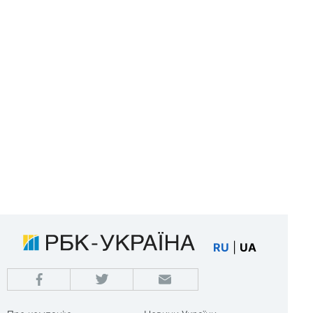
RU
|
UA