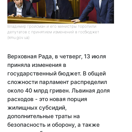
Владимир Гройсман и его министры торопили
депутатов с принятием изменений в госбюджет
(kmu.gov.ua)
Верховная Рада, в четверг, 13 июля
приняла изменения в
государственный бюджет. В общей
сложности парламент распределил
около 40 млрд гривен. Львиная доля
расходов - это новая порция
жилищных субсидий,
дополнительные траты на
безопасность и оборону, а также