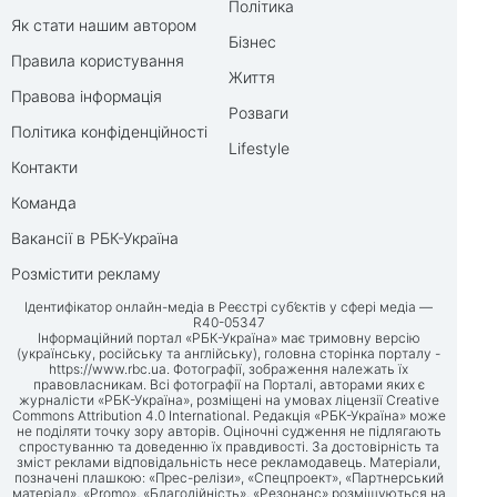
Політика
Як стати нашим автором
Бізнес
Правила користування
Життя
Правова інформація
Розваги
Політика конфіденційності
Lifestyle
Контакти
Команда
Вакансії в РБК-Україна
Розмістити рекламу
Ідентифікатор онлайн-медіа в Реєстрі суб’єктів у сфері медіа —
R40-05347
Інформаційний портал «РБК-Україна» має тримовну версію
(українську, російську та англійську), головна сторінка порталу -
https://www.rbc.ua
. Фотографії, зображення належать їх
правовласникам. Всі фотографії на Порталі, авторами яких є
журналісти «РБК-Україна», розміщені на умовах ліцензії Creative
Commons Attribution 4.0 International. Редакція «РБК-Україна» може
не поділяти точку зору авторів. Оціночні судження не підлягають
спростуванню та доведенню їх правдивості. За достовірність та
зміст реклами відповідальність несе рекламодавець. Матеріали,
позначені плашкою: «Прес-релізи», «Спецпроект», «Партнерський
матеріал», «Promo», «Благодійність», «Резонанс» розміщуються на