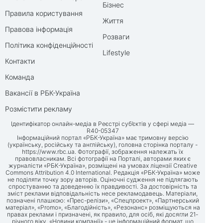
Бізнес
Правила користування
Життя
Правова інформація
Розваги
Політика конфіденційності
Lifestyle
Контакти
Команда
Вакансії в РБК-Україна
Розмістити рекламу
Ідентифікатор онлайн-медіа в Реєстрі суб’єктів у сфері медіа —
R40-05347
Інформаційний портал «РБК-Україна» має тримовну версію
(українську, російську та англійську), головна сторінка порталу -
https://www.rbc.ua
. Фотографії, зображення належать їх
правовласникам. Всі фотографії на Порталі, авторами яких є
журналісти «РБК-Україна», розміщені на умовах ліцензії Creative
Commons Attribution 4.0 International. Редакція «РБК-Україна» може
не поділяти точку зору авторів. Оціночні судження не підлягають
спростуванню та доведенню їх правдивості. За достовірність та
зміст реклами відповідальність несе рекламодавець. Матеріали,
позначені плашкою: «Прес-релізи», «Спецпроект», «Партнерський
матеріал», «Promo», «Благодійність», «Резонанс» розміщуються на
правах реклами і призначені, як правило, для осіб, які досягли 21-
річного віку. «Новини компанії» - це інформаційний формат, що