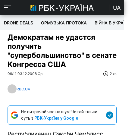
UA
DRONE DEALS
ОРМУЗЬКА ПРОТОКА
ВІЙНА В УКРАЇНІ
Демократам не удастся
получить
"супербольшинство" в сенате
Конгресса США
09:11 03.12.2008 Ср
2 хв
RBC.UA
Не витрачай час на шум! Читай тільки
суть з
РБК-Україна у Google
Республиканец Сэксби Чемблисс