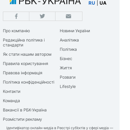
RU
|
UA
Про компанію
Новини України
Редакційна політика і
Аналітика
стандарти
Політика
Як стати нашим автором
Бізнес
Правила користування
Життя
Правова інформація
Розваги
Політика конфіденційності
Lifestyle
Контакти
Команда
Вакансії в РБК-Україна
Розмістити рекламу
Ідентифікатор онлайн-медіа в Реєстрі суб’єктів у сфері медіа —